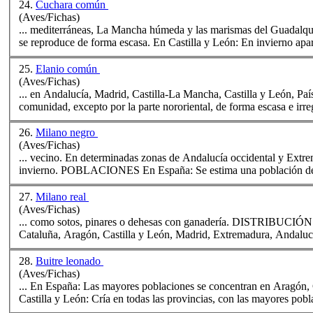
24.
Cuchara común
(Aves/Fichas)
... mediterráneas, La Mancha húmeda y las marismas del Guadalqu
se reproduce de forma escasa. En Castilla y León: En invierno apar
25.
Elanio común
(Aves/Fichas)
... en Anda
lucía
, Madrid, Castilla-La Mancha, Castilla y León, Paí
comunidad, excepto por la parte nororiental, de forma escasa e irregu
26.
Milano negro
(Aves/Fichas)
... vecino. En determinadas zonas de Anda
lucía
occidental y Extre
invierno. POBLACIONES En España: Se estima una población d
27.
Milano real
(Aves/Fichas)
... como sotos, pinares o dehesas con ganadería. DISTRIBUCIÓN En España: La población reproductora se distribuye por Navarra, País Vasco,
Cataluña, Aragón, Castilla y León, Madrid, Extremadura, Anda
luc
28.
Buitre leonado
(Aves/Fichas)
... En España: Las mayores poblaciones se concentran en Aragón,
Castilla y León: Cría en todas las provincias, con las mayores pobla