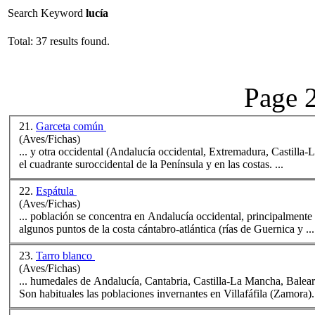
Search Keyword
lucía
Total: 37 results found.
Page 2
21.
Garceta común
(Aves/Fichas)
... y otra occidental (Anda
lucía
occidental, Extremadura, Castilla-L
el cuadrante suroccidental de la Península y en las costas. ...
22.
Espátula
(Aves/Fichas)
... población se concentra en Anda
lucía
occidental, principalmente 
algunos puntos de la costa cántabro-atlántica (rías de Guernica y ...
23.
Tarro blanco
(Aves/Fichas)
... humedales de Anda
lucía
, Cantabria, Castilla-La Mancha, Balea
Son habituales las poblaciones invernantes en Villafáfila (Zamora). 