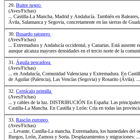
29.
Buitre negro
(Aves/Fichas)
... Castilla-La Mancha, Madrid y Anda
lucía
. También en Baleares, 
Ávila, Salamanca y Segovia, concretamente en las sierras de Guada
30.
Busardo ratonero
(Aves/Fichas)
... Extremadura y Anda
lucía
occidental, y Canarias. Está ausente en
aunque alcanza mayores densidades en el tercio norte de la comunid
31.
Águila pescadora
(Aves/Fichas)
... en Anda
lucía
, Comunidad Valenciana y Extremadura. En Castill
de Aguilar (Palencia), Las Vencías (Segovia) y Rosarito (Ávila). ...
32.
Cernícalo primilla
(Aves/Fichas)
... y cables de la luz. DISTRIBUCIÓN En España: Las 
Castilla-La Mancha. En Castilla y León: Cría en todas las provincias
33.
Rascón europeo
(Aves/Fichas)
... Levante, Castilla-La mancha, Extremadura, los humedales del 
Burgos, León, Zamora y Soria. Desplazamientos y migraciones: ...