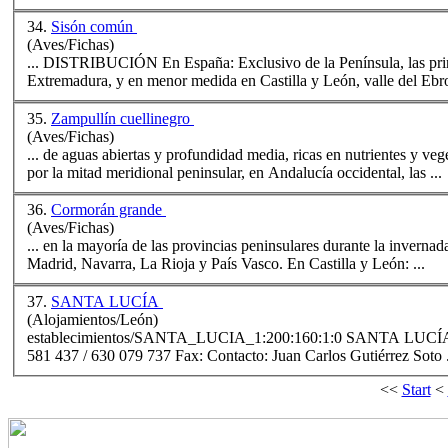
34.
Sisón común
(Aves/Fichas)
... DISTRIBUCIÓN En España: Exclusivo de la Península, las prin
Extremadura, y en menor medida en Castilla y León, valle del Eb
35.
Zampullín cuellinegro
(Aves/Fichas)
... de aguas abiertas y profundidad media, ricas en nutrientes y vegetación emergente. DISTRIBUCIÓN En Españ
por la mitad meridional peninsular, en Anda
lucía
occidental, las ...
36.
Cormorán grande
(Aves/Fichas)
... en la mayoría de las provincias peninsulares durante la inverna
Madrid, Navarra, La Rioja y País Vasco. En Castilla y León: ...
37.
SANTA LUCÍA
(Alojamientos/León)
establecimientos/SANTA_LUCIA_1:200:160:1:0 SANTA
LUCÍ
581 437 / 630 079 737 Fax: Contacto: Juan Carlos Gutiérrez Soto 
<<
Start
<