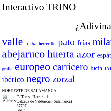
Interactivo TRINO
¿Adivina
valle
mila
pato
frías
focha
herrerillo
abejaruco
huerta
azor
espá
europeo
carricero
ca
lucía
grulla
negro
zorzal
ibérico
NORDESTE DE SALAMANCA
C/ Teresa Herrero, 1
Calzada de Valdunciel (Salamanca)
37797
Spain