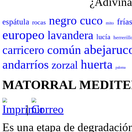
¿Adivina
negro
cuco
fría
espátula
rocas
mito
europeo
lavandera
lucía
herrerill
abejaruc
común
carricero
huerta
andarríos
zorzal
paloma
MATORRAL MEDIT
|
Es una etapa de degradación