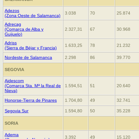
Adezos
3.038
70
25.874
(Zona Oeste de Salamanca)
Adrecag
(Comarca de Alba y
2.327,31
67
30.968
Guijuelo)
Adriss
1.633,25
78
21.232
(Sierra de Béjar y Francia)
Nordeste de Salamanca
2.298
86
39.770
SEGOVIA
Aidescom
(Comarca Sta. Mª la Real de
1.594,51
51
20.640
Nieva)
Honorse-Tierra de Pinares
1.704,80
49
32.741
Segovia Sur
1.594,80
50
35.228
SORIA
Adema
3.392
49
15.120