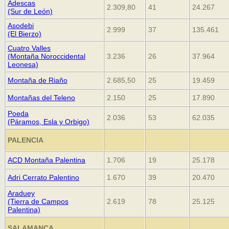
Adescas
2.309,80
41
24.267
(Sur de León)
Asodebi
2.999
37
135.461
(El Bierzo)
Cuatro Valles
(Montaña Noroccidental
3.236
26
37.964
Leonesa)
Montaña de Riaño
2.685,50
25
19.459
Montañas del Teleno
2.150
25
17.890
Poeda
2.036
53
62.035
(Páramos, Esla y Orbigo)
PALENCIA
ACD Montaña Palentina
1.706
19
25.178
Adri Cerrato Palentino
1.670
39
20.470
Araduey
(Tierra de Campos
2.619
78
25.125
Palentina)
SALAMANCA