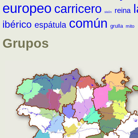
europeo
carricero
reina
sisón
común
ibérico
espátula
grulla
mito
Grupos