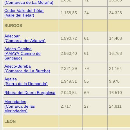
(Comareca de La Moraña)
Ceder Valle del Tiétar
1.158,85
24
34.328
(Valle del Tiétar)
BURGOS
Adecoar
1.590,72
61
14.408
(Comarca del Arlanza)
Adeco-Camino
(AMAYA-Camino de
2.860,40
61
16.768
Santiago)
Adeco-Bureba
2.321,39
79
21.164
(Comarca de La Bureba)
Agalsa
1.949,31
55
9.978
(Sierra de la Demanda)
Ribera del Duero Burgalesa
2.043,54
69
16.510
Merindades
(Comarca de las
2.717
27
24.811
Merindades)
LEÓN