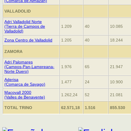
(Comarca de Almazán)
VALLADOLID
Adri Valladolid Norte
(Tierra de Campos de
1.209
40
10.085
Valladolid)
Zona Centro de Valladolid
1.205
40
18.244
ZAMORA
Adri Palomares
(Campos-Pan-Lampreana-
1.976
65
21.947
Norte Duero)
Aderisa
1.477
24
10.900
(Comarca de Sayago)
Macovall 2000
1.262,24
52
21.081
(Valles de Benavente)
TOTAL TRINO
62.571,18
1.516
855.530