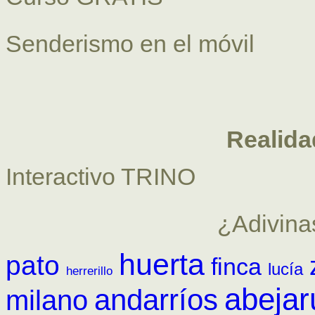
Senderismo en el móvil
Realid
Interactivo TRINO
¿Adivina
huerta
pato
finca
lucía
herrerillo
abejar
andarríos
milano