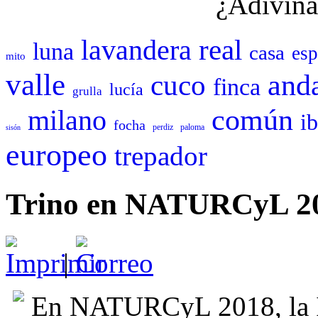
¿Adivina
real
lavandera
luna
casa
esp
mito
valle
cuco
anda
finca
lucía
grulla
común
milano
i
focha
perdiz
paloma
sisón
europeo
trepador
Trino en NATURCyL 2
|
En NATURCyL 2018, la I 