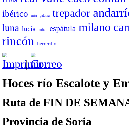
andarrí
trepador
ibérico
paloma
sisón
milano
car
luna
espátula
lucía
mito
rincón
herrerillo
|
Hoces río Escalote y 
Ruta de FIN DE SEMAN
Provincia de Soria