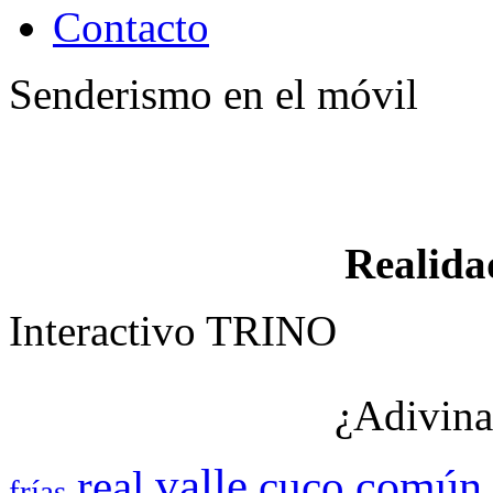
Contacto
Senderismo en el móvil
Realid
Interactivo TRINO
¿Adivina
valle
cuco
común
real
frías