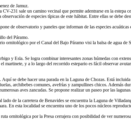
menez de Jamuz.
ra CV-231 sale un camino vecinal que permite adentrarse en la estepa c
observación de especies típicas de este hábitat. Entre ellas se debe des
pone de observatorio y paneles que informan de las especies acuáticas 
illo del Páramo.
o ornitológico por el Canal del Bajo Páramo visi la balsa de agua de 
Órbigo y Esla. Se logra combinar interesantes zonas húmedas con extensa
el martinete, y a lo largo del recorrido estepario es fácil observar avuta
 Aquí se debe hacer una parada en la Laguna de Chozas. Está incluida e
ñuelas, archibebes comunes, avefrías y zampullines chicos. Además dura
umerosas aves zancudas. Se propone realizar un paseo por las lagunas
 al lado de la carretera de Benavides se encuentra la Laguna de Villadan
ra. En esta localidad se encuentra uno de los pocos núcleos reproductor
 ruta ornitológica por la Presa cerrajera con posibilidad de ver numerosa