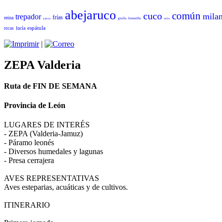
abejaruco
común
cuco
mila
trepador
frías
reina
grulla
herrerillo
mito
paloma
espátula
lucía
rocas
|
ZEPA Valderia
Ruta de FIN DE SEMANA
Provincia de León
LUGARES DE INTERÉS
- ZEPA (Valderia-Jamuz)
- Páramo leonés
- Diversos humedales y lagunas
- Presa cerrajera
AVES REPRESENTATIVAS
Aves esteparias, acuáticas y de cultivos.
ITINERARIO