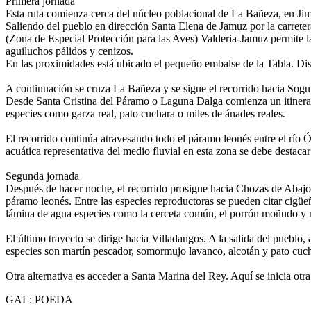
Primera jornada
Esta ruta comienza cerca del núcleo poblacional de La Bañeza, en Ji
Saliendo del pueblo en dirección Santa Elena de Jamuz por la carrete
(Zona de Especial Protección para las Aves) Valderia-Jamuz permite la 
aguiluchos pálidos y cenizos.
En las proximidades está ubicado el pequeño embalse de la Tabla. Dis
A continuación se cruza La Bañeza y se sigue el recorrido hacia Sogu
Desde Santa Cristina del Páramo o Laguna Dalga comienza un itinerari
especies como garza real, pato cuchara o miles de ánades reales.
El recorrido continúa atravesando todo el páramo leonés entre el río 
acuática representativa del medio fluvial en esta zona se debe destacar 
Segunda jornada
Después de hacer noche, el recorrido prosigue hacia Chozas de Abajo.
páramo leonés. Entre las especies reproductoras se pueden citar cigüe
lámina de agua especies como la cerceta común, el porrón moñudo y n
El último trayecto se dirige hacia Villadangos. A la salida del pueblo,
especies son martín pescador, somormujo lavanco, alcotán y pato cucha
Otra alternativa es acceder a Santa Marina del Rey. Aquí se inicia otra
GAL: POEDA