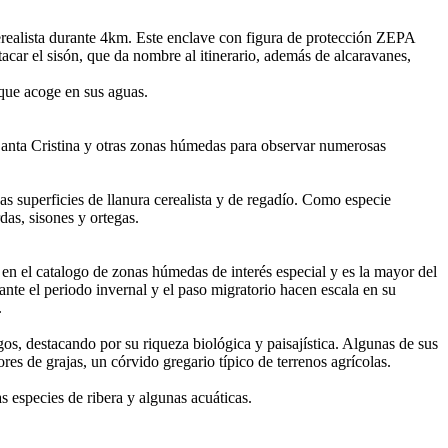
erealista durante 4km. Este enclave con figura de protección ZEPA
tacar el sisón, que da nombre al itinerario, además de alcaravanes,
que acoge en sus aguas.
Santa Cristina y otras zonas húmedas para observar numerosas
s superficies de llanura cerealista y de regadío. Como especie
rdas, sisones y ortegas.
n el catalogo de zonas húmedas de interés especial y es la mayor del
nte el periodo invernal y el paso migratorio hacen escala en su
.
gos, destacando por su riqueza biológica y paisajística. Algunas de sus
es de grajas, un córvido gregario típico de terrenos agrícolas.
s especies de ribera y algunas acuáticas.