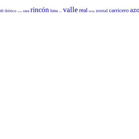
valle
rincón
azo
real
no
carricero
zorzal
ibérico
luna
casa
focha
perdiz
sisón