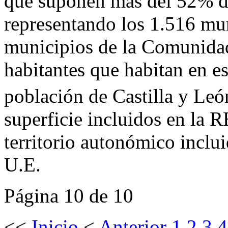
que suponen más del 52% de 
representando los 1.516 mun
municipios de la Comunida
habitantes que habitan en e
población de Castilla y Le
superficie incluidos en l
territorio autonómico inclu
U.E.
Página 10 de 10
<<
Inicio
<
Anterior
1
2
3
4