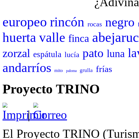
¿Adivina
europeo
rincón
negro
rocas
abejaru
huerta
valle
finca
pato
la
zorzal
luna
espátula
lucía
andarríos
frías
grulla
mito
paloma
Proyecto TRINO
|
El Proyecto TRINO (Turismo