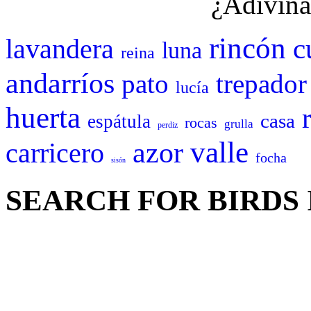
¿Adivina
rincón
c
lavandera
luna
reina
andarríos
pato
trepador
lucía
huerta
casa
espátula
rocas
grulla
perdiz
valle
azor
carricero
focha
sisón
SEARCH FOR BIRDS 