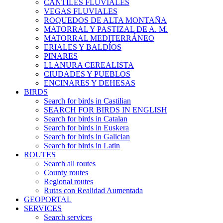
CANTILES FLUVIALES
VEGAS FLUVIALES
ROQUEDOS DE ALTA MONTAÑA
MATORRAL Y PASTIZAL DE A. M.
MATORRAL MEDITERRÁNEO
ERIALES Y BALDÍOS
PINARES
LLANURA CEREALISTA
CIUDADES Y PUEBLOS
ENCINARES Y DEHESAS
BIRDS
Search for birds in Castilian
SEARCH FOR BIRDS IN ENGLISH
Search for birds in Catalan
Search for birds in Euskera
Search for birds in Galician
Search for birds in Latin
ROUTES
Search all routes
County routes
Regional routes
Rutas con Realidad Aumentada
GEOPORTAL
SERVICES
Search services