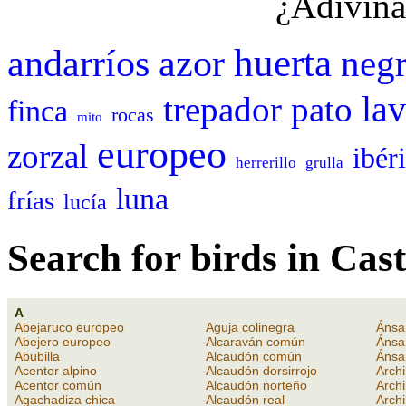
¿Adivina
huerta
andarríos
azor
neg
trepador
pato
la
finca
rocas
mito
europeo
zorzal
ibér
herrerillo
grulla
luna
frías
lucía
Search for birds in Cast