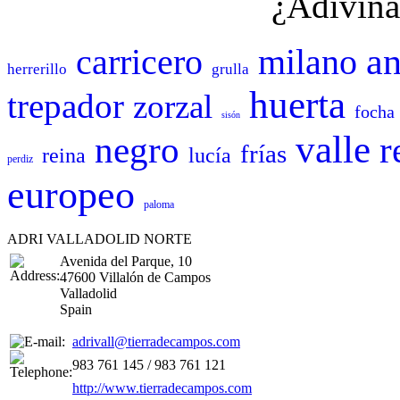
¿Adivina
an
carricero
milano
herrerillo
grulla
huerta
trepador
zorzal
focha
sisón
valle
negro
r
frías
reina
lucía
perdiz
europeo
paloma
ADRI VALLADOLID NORTE
Avenida del Parque, 10
47600 Villalón de Campos
Valladolid
Spain
adrivall@tierradecampos.com
983 761 145 / 983 761 121
http://www.tierradecampos.com