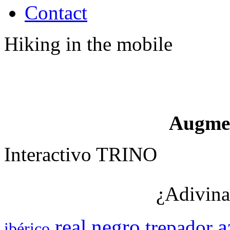
Contact
Hiking in the mobile
Augme
Interactivo TRINO
¿Adivina
negro
a
real
trepador
ibérico