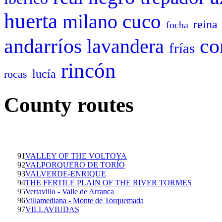
huerta
cuco
milano
reina
focha
andarríos
c
lavandera
frías
rincón
lucía
rocas
County routes
91
VALLEY OF THE VOLTOYA
92
VALPORQUERO DE TORÍO
93
VALVERDE-ENRIQUE
94
THE FERTILE PLAIN OF THE RIVER TORMES
95
Vertavillo - Valle de Arranca
96
Villamediana - Monte de Torquemada
97
VILLAVIUDAS