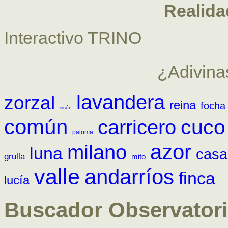
Realid
Interactivo TRINO
¿Adivina
lavandera
zorzal
reina
focha
sisón
común
cuco
carricero
paloma
azor
milano
luna
casa
grulla
mito
valle
andarríos
finca
lucía
Buscador Observatori