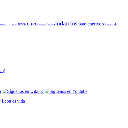
andarríos
cuco
carricero
pato
finca
espátula
lucía
focha
grulla
herrerillo
perdiz