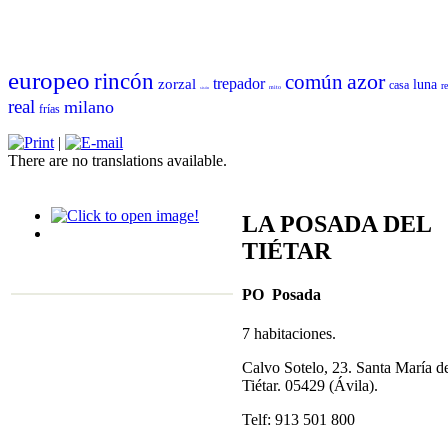
europeo
rincón
azor
común
trepador
zorzal
luna
casa
r
mito
sisón
real
milano
frías
|
There are no translations available.
LA POSADA DEL
TIÉTAR
PO Posada
7 habitaciones.
Calvo Sotelo, 23. Santa María d
Tiétar. 05429 (Ávila).
Telf: 913 501 800