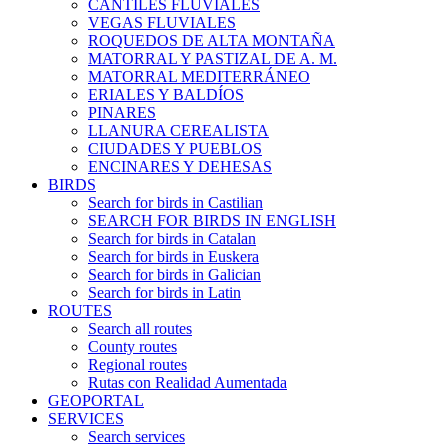
CANTILES FLUVIALES
VEGAS FLUVIALES
ROQUEDOS DE ALTA MONTAÑA
MATORRAL Y PASTIZAL DE A. M.
MATORRAL MEDITERRÁNEO
ERIALES Y BALDÍOS
PINARES
LLANURA CEREALISTA
CIUDADES Y PUEBLOS
ENCINARES Y DEHESAS
BIRDS
Search for birds in Castilian
SEARCH FOR BIRDS IN ENGLISH
Search for birds in Catalan
Search for birds in Euskera
Search for birds in Galician
Search for birds in Latin
ROUTES
Search all routes
County routes
Regional routes
Rutas con Realidad Aumentada
GEOPORTAL
SERVICES
Search services