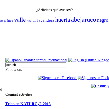
¿Adivinas qué ave soy?
abejaruco
valle
huerta
negro
lavandera
ibérico
eina
rocas
paloma
Follow on:
el
Coming activities
Trino en NATURCyL 2018