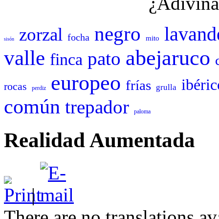
¿Adivina
negro
lavand
zorzal
focha
mito
sisón
abejaruco
valle
pato
finca
europeo
ibéric
frías
rocas
grulla
perdiz
común
trepador
paloma
Realidad Aumentada
|
There are no translations av