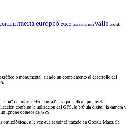
europeo
huerta
valle
común
cuco
casa
espátula
lucía
herrerillo
nográfico o monumental, siendo un complemento al desarrollo del
en.
a “capa” de información con señales que indican puntos de
icación combina la utilización del GPS, la brújula digital, la cámara y
 o un Iphone dotados de GPS.
s ornitológicas, a la vez que seguir el trazado en Google Maps. Se