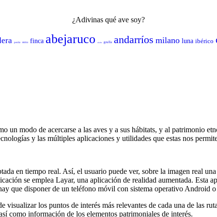
¿Adivinas qué ave soy?
abejaruco
andarríos
milano
dera
finca
luna
ibérico
grulla
mito
perdiz
sisón
 un modo de acercarse a las aves y a sus hábitats, y al patrimonio et
cnologías y las múltiples aplicaciones y utilidades que estas nos permit
da en tiempo real. Así, el usuario puede ver, sobre la imagen real un
plicación se emplea Layar, una aplicación de realidad aumentada. Esta apl
ón hay que disponer de un teléfono móvil con sistema operativo Android
isualizar los puntos de interés más relevantes de cada una de las ruta
, así como información de los elementos patrimoniales de interés.