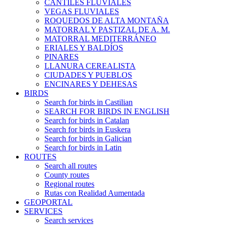
CANTILES FLUVIALES
VEGAS FLUVIALES
ROQUEDOS DE ALTA MONTAÑA
MATORRAL Y PASTIZAL DE A. M.
MATORRAL MEDITERRÁNEO
ERIALES Y BALDÍOS
PINARES
LLANURA CEREALISTA
CIUDADES Y PUEBLOS
ENCINARES Y DEHESAS
BIRDS
Search for birds in Castilian
SEARCH FOR BIRDS IN ENGLISH
Search for birds in Catalan
Search for birds in Euskera
Search for birds in Galician
Search for birds in Latin
ROUTES
Search all routes
County routes
Regional routes
Rutas con Realidad Aumentada
GEOPORTAL
SERVICES
Search services