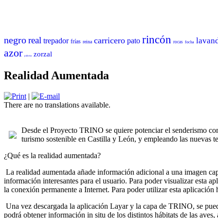
rincón
negro
real
carricero
lavan
trepador
pato
frías
reina
rocas
focha
azor
zorzal
paloma
Realidad Aumentada
|
There are no translations available.
Desde el Proyecto TRINO se quiere potenciar el senderismo como
turismo sostenible en Castilla y León, y empleando las nuevas te
¿Qué es la realidad aumentada?
La realidad aumentada añade información adicional a una imagen capta
información interesantes para el usuario. Para poder visualizar esta a
la conexión permanente a Internet. Para poder utilizar esta aplicaci
Una vez descargada la aplicación Layar y la capa de TRINO, se puede v
podrá obtener información in situ de los distintos hábitats de las aves