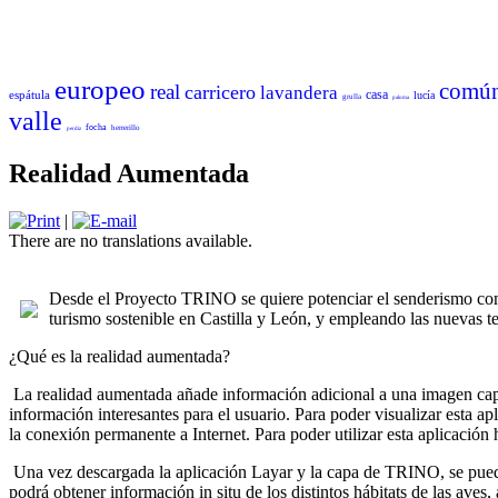
europeo
comú
real
carricero
lavandera
casa
espátula
lucía
grulla
paloma
valle
focha
herrerillo
perdiz
Realidad Aumentada
|
There are no translations available.
Desde el Proyecto TRINO se quiere potenciar el senderismo como
turismo sostenible en Castilla y León, y empleando las nuevas te
¿Qué es la realidad aumentada?
La realidad aumentada añade información adicional a una imagen capta
información interesantes para el usuario. Para poder visualizar esta a
la conexión permanente a Internet. Para poder utilizar esta aplicaci
Una vez descargada la aplicación Layar y la capa de TRINO, se puede v
podrá obtener información in situ de los distintos hábitats de las aves