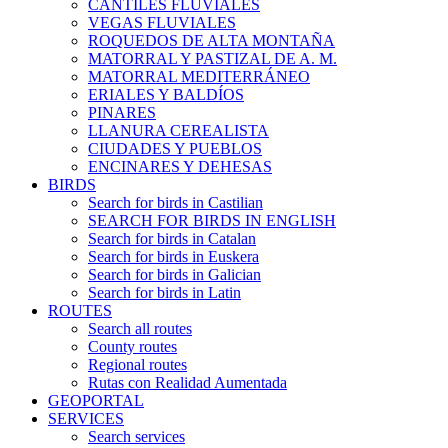
CANTILES FLUVIALES
VEGAS FLUVIALES
ROQUEDOS DE ALTA MONTAÑA
MATORRAL Y PASTIZAL DE A. M.
MATORRAL MEDITERRÁNEO
ERIALES Y BALDÍOS
PINARES
LLANURA CEREALISTA
CIUDADES Y PUEBLOS
ENCINARES Y DEHESAS
BIRDS
Search for birds in Castilian
SEARCH FOR BIRDS IN ENGLISH
Search for birds in Catalan
Search for birds in Euskera
Search for birds in Galician
Search for birds in Latin
ROUTES
Search all routes
County routes
Regional routes
Rutas con Realidad Aumentada
GEOPORTAL
SERVICES
Search services