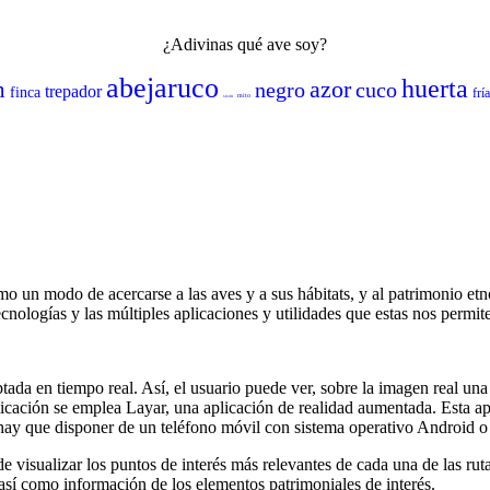
¿Adivinas qué ave soy?
abejaruco
huerta
azor
n
negro
cuco
trepador
finca
frí
mito
sisón
 un modo de acercarse a las aves y a sus hábitats, y al patrimonio et
cnologías y las múltiples aplicaciones y utilidades que estas nos permit
da en tiempo real. Así, el usuario puede ver, sobre la imagen real un
plicación se emplea Layar, una aplicación de realidad aumentada. Esta apl
ón hay que disponer de un teléfono móvil con sistema operativo Android
isualizar los puntos de interés más relevantes de cada una de las ruta
, así como información de los elementos patrimoniales de interés.