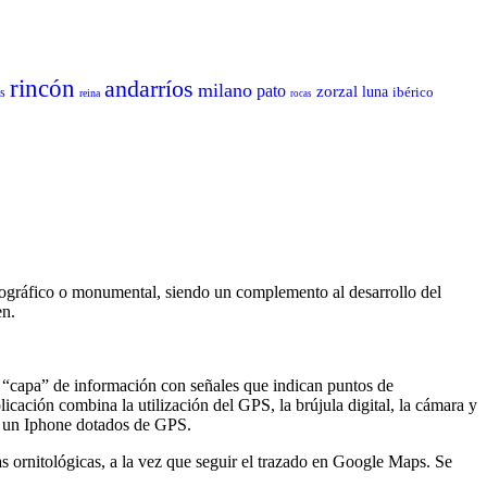
rincón
andarríos
milano
pato
zorzal
luna
ibérico
as
reina
rocas
nográfico o monumental, siendo un complemento al desarrollo del
en.
a “capa” de información con señales que indican puntos de
icación combina la utilización del GPS, la brújula digital, la cámara y
 o un Iphone dotados de GPS.
s ornitológicas, a la vez que seguir el trazado en Google Maps. Se