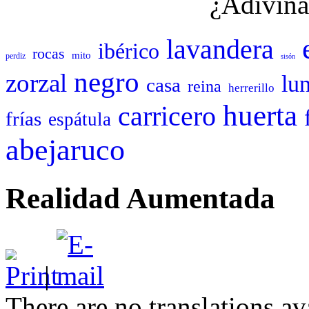
¿Adivina
lavandera
ibérico
rocas
mito
perdiz
sisón
negro
zorzal
lu
casa
reina
herrerillo
huerta
carricero
frías
espátula
abejaruco
Realidad Aumentada
|
There are no translations av