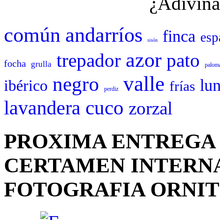
¿Adivina
común
andarríos
finca
esp
sisón
azor
trepador
pato
focha
grulla
palom
valle
negro
lu
ibérico
frías
perdiz
cuco
lavandera
zorzal
PROXIMA ENTREGA 
CERTAMEN INTERN
FOTOGRAFIA ORNI