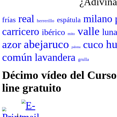
¿Adivina
real
milano
frías
espátula
herrerillo
valle
carricero
lun
ibérico
mito
abejaruco
hu
azor
cuco
paloma
común
lavandera
grulla
Décimo vídeo del Curso 
line gratuito