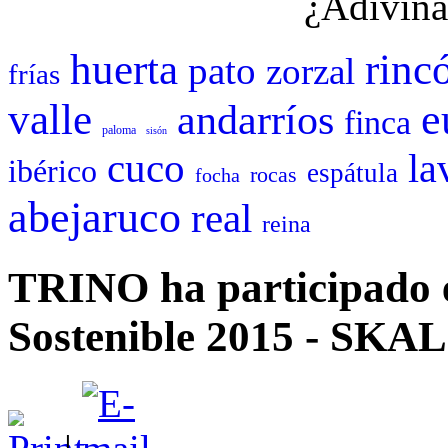
¿Adivina
huerta
rinc
pato
zorzal
frías
e
valle
andarríos
finca
paloma
sisón
cuco
la
ibérico
espátula
rocas
focha
abejaruco
real
reina
TRINO ha participado 
Sostenible 2015 - S