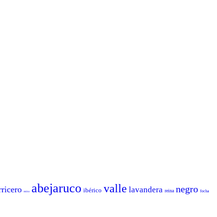
abejaruco
valle
negro
rricero
lavandera
ibérico
reina
focha
mito