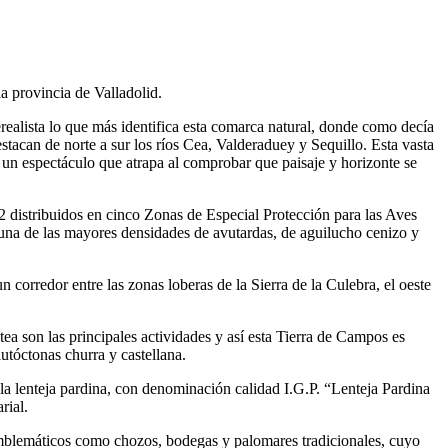
a provincia de Valladolid.
ealista lo que más identifica esta comarca natural, donde como decía
stacan de norte a sur los ríos Cea, Valderaduey y Sequillo. Esta vasta
s un espectáculo que atrapa al comprobar que paisaje y horizonte se
2 distribuidos en cinco Zonas de Especial Protección para las Aves
 de las mayores densidades de avutardas, de aguilucho cenizo y
corredor entre las zonas loberas de la Sierra de la Culebra, el oeste
ea son las principales actividades y así esta Tierra de Campos es
utóctonas churra y castellana.
a lenteja pardina, con denominación calidad I.G.P. “Lenteja Pardina
rial.
n emblemáticos como chozos, bodegas y palomares tradicionales, cuyo