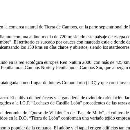
 la comarca natural de Tierra de Campos, en la parte septentrional de l
ura con una altitud media de 720 m; siendo este paisaje de estepa cer
ombre”. El territorio es surcado por cauces con marcado estiaje donde de
 alcanzando los 150 kms en días claros y abiertos; siendo los atardecere
ncluido en la red ecológica europea Red Natura 2000, con más de 425 km
nillanuras-Campos Norte y Penillanuras-Campos Sur, que albergan una
catalogada como Lugar de Interés Comunitario (LIC) y que constituye un 
ca. El cultivo de herbáceos y la ganadería de ovino de orientación láct
gidos a la I.G.P. “Lechazo de Castilla León” procedentes de las razas a
el denominado “Queso de Villalón” o de “Pata de Mulo”, el cultivo de l
idos en la D.O. “Tierra de León” conforman una variado tejido empresa
imonio popular de la comarca. El adobe y el tapial erigen edificios ta