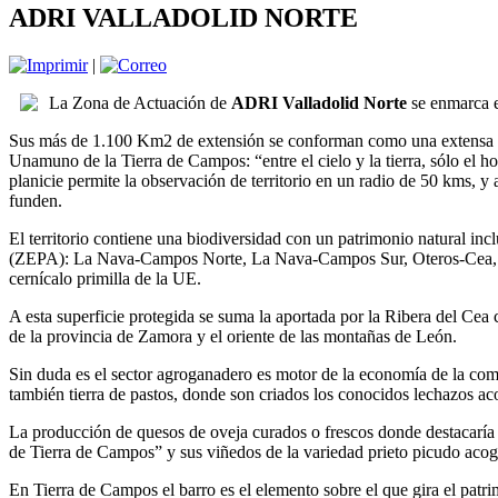
ADRI VALLADOLID NORTE
|
La Zona de Actuación de
ADRI Valladolid Norte
se enmarca en
Sus más de 1.100 Km2 de extensión se conforman como una extensa llan
Unamuno de la Tierra de Campos: “entre el cielo y la tierra, sólo el h
planicie permite la observación de territorio en un radio de 50 kms, y
funden.
El territorio contiene una biodiversidad con un patrimonio natural i
(ZEPA): La Nava-Campos Norte, La Nava-Campos Sur, Oteros-Cea, Pe
cernícalo primilla de la UE.
A esta superficie protegida se suma la aportada por la Ribera del Cea 
de la provincia de Zamora y el oriente de las montañas de León.
Sin duda es el sector agroganadero es motor de la economía de la comar
también tierra de pastos, donde son criados los conocidos lechazos aco
La producción de quesos de oveja curados o frescos donde destacaría 
de Tierra de Campos” y sus viñedos de la variedad prieto picudo acog
En Tierra de Campos el barro es el elemento sobre el que gira el patr