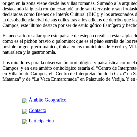
origen en la zona viene desde las villas romanas. Sumado a la arquitectu
destacando la iglesia románico-mudéjar de san Gervasio y san Prota
declaradas como Bienes de Interés Cultural (BIC); y los artesonados 
la desobediencia civil de sus ediles tras a los edictos de derribo qu
Campos, este último destaca por ser de estilo gótico flamígero y hecho
Es necesario resaltar que este paisaje de estepa cerealista está salpi
como es el pichón bravío o palomino; que es el plato estrella de los r
posible origen prerrománico, típica en los municipios de Herrín y Vill
naturaleza y la gastronomía.
Los miradores para la observación ornitológica y paisajística como el
Campos, y en este ámbito ornitológico estaría el “Centro de Interpr
en Villalón de Campos, el “Centro de Interpretación de la Caza” en S
Matanza” y de “La Vaca Enmaromada” en Palazuelo de Vedija. Y en ot
Ámbito Geográfico
Contacto
Participación