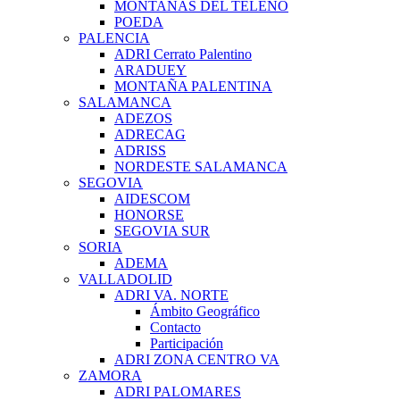
MONTAÑAS DEL TELENO
POEDA
PALENCIA
ADRI Cerrato Palentino
ARADUEY
MONTAÑA PALENTINA
SALAMANCA
ADEZOS
ADRECAG
ADRISS
NORDESTE SALAMANCA
SEGOVIA
AIDESCOM
HONORSE
SEGOVIA SUR
SORIA
ADEMA
VALLADOLID
ADRI VA. NORTE
Ámbito Geográfico
Contacto
Participación
ADRI ZONA CENTRO VA
ZAMORA
ADRI PALOMARES