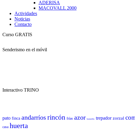
ADERISA
MACOVALL 2000
Actividades
Noticias
Contacto
Curso GRATIS
Senderismo en el móvil
Interactivo TRINO
andarríos
rincón
azor
co
pato
trepador
zorzal
finca
frías
herrerillo
huerta
casa