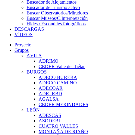
Buscador de Alojamientos
Buscador de Turismo activo
Buscar Observatorios/Miradores
Buscar Museos/C.Interpretación
Hides / Escondites fotográficos
DESCARGAS
VÍDEOS
Proyecto
Grupos
ÁVILA
ADRIMO
CEDER Valle del Tiétar
BURGOS
ADECO BUREBA
ADECO CAMINO
ADECOAR
ADRI RBD
AGALSA
CEDER MERINDADES
LEÓN
ADESCAS
ASODEBI
CUATRO VALLES
MONTAÑA DE RIAÑO