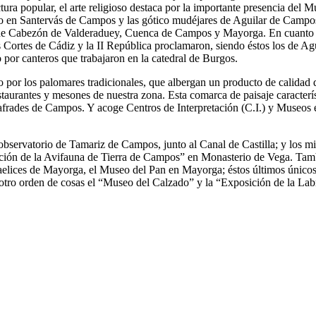
ra popular, el arte religioso destaca por la importante presencia del Mud
sio en Santervás de Campos y las gótico mudéjares de Aguilar de Camp
de Cabezón de Valderaduey, Cuenca de Campos y Mayorga. En cuanto al p
e las Cortes de Cádiz y la II República proclamaron, siendo éstos los d
 por canteros que trabajaron en la catedral de Burgos.
cado por los palomares tradicionales, que albergan un producto de calida
estaurantes y mesones de nuestra zona. Esta comarca de paisaje caracterís
afrades de Campos. Y acoge Centros de Interpretación (C.I.) y Museos en
 observatorio de Tamariz de Campos, junto al Canal de Castilla; y los m
etación de la Avifauna de Tierra de Campos” en Monasterio de Vega. Tam
aelices de Mayorga, el Museo del Pan en Mayorga; éstos últimos únicos e
ro orden de cosas el “Museo del Calzado” y la “Exposición de la Lab