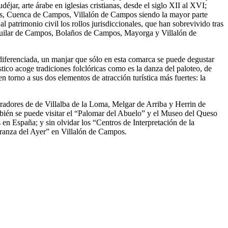
éjar, arte árabe en iglesias cristianas, desde el siglo XII al XVI;
os, Cuenca de Campos, Villalón de Campos siendo la mayor parte
atrimonio civil los rollos jurisdiccionales, que han sobrevivido tras
e Aguilar de Campos, Bolaños de Campos, Mayorga y Villalón de
d diferenciada, un manjar que sólo en esta comarca se puede degustar
tico acoge tradiciones folclóricas como es la danza del paloteo, de
 torno a sus dos elementos de atracción turística más fuertes: la
iradores de de Villalba de la Loma, Melgar de Arriba y Herrin de
bién se puede visitar el “Palomar del Abuelo” y el Museo del Queso
n España; y sin olvidar los “Centros de Interpretación de la
ranza del Ayer” en Villalón de Campos.