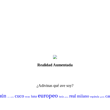
Realidad Aumentada
¿Adivinas qué ave soy?
europeo
mún
cuco
real
milano
ca
luna
espátula
lucía
rocas
grulla
sisón
perdiz
paloma