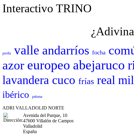
Interactivo TRINO
¿Adivina
valle
andarríos
com
focha
perdiz
europeo
abejaruco
r
azor
cuco
real
mi
lavandera
frías
ibérico
paloma
ADRI VALLADOLID NORTE
Avenida del Parque, 10
47600 Villalón de Campos
Valladolid
España