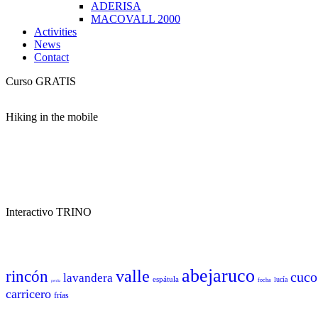
ADERISA
MACOVALL 2000
Activities
News
Contact
Curso GRATIS
Hiking in the mobile
Interactivo TRINO
abejaruco
valle
rincón
cuco
lavandera
espátula
lucía
focha
perdiz
carricero
frías