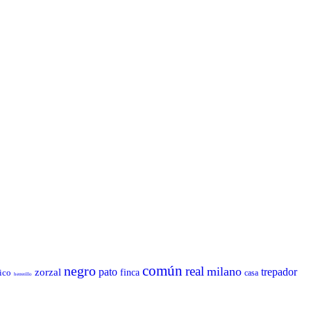
común
negro
real
milano
pato
trepador
zorzal
ico
finca
casa
herrerillo