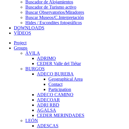
Buscador de Alojamientos
Buscador de Turismo activo
Buscar Observatorios/Miradores
Buscar Museos/C.Interpretación
Hides / Escondites fotográficos
DOWNLOADS
VÍDEOS
Project
Groups
ÁVILA
ADRIMO
CEDER Valle del Tiétar
BURGOS
ADECO BUREBA
Geographical Area
Contact
Participation
ADECO CAMINO
ADECOAR
ADRI RBD
AGALSA
CEDER MERINDADES
LEÓN
ADESCAS