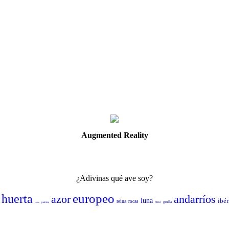
Augmented
Reality
¿Adivinas qué ave soy?
europeo
huerta
azor
andarríos
luna
ibér
reina
rocas
grulla
mito
sisón
paloma