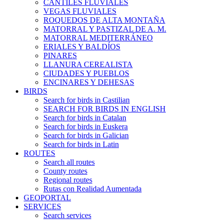
CANTILES FLUVIALES
VEGAS FLUVIALES
ROQUEDOS DE ALTA MONTAÑA
MATORRAL Y PASTIZAL DE A. M.
MATORRAL MEDITERRÁNEO
ERIALES Y BALDÍOS
PINARES
LLANURA CEREALISTA
CIUDADES Y PUEBLOS
ENCINARES Y DEHESAS
BIRDS
Search for birds in Castilian
SEARCH FOR BIRDS IN ENGLISH
Search for birds in Catalan
Search for birds in Euskera
Search for birds in Galician
Search for birds in Latin
ROUTES
Search all routes
County routes
Regional routes
Rutas con Realidad Aumentada
GEOPORTAL
SERVICES
Search services