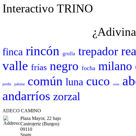
Interactivo TRINO
¿Adivina
rincón
rea
trepador
finca
grulla
valle
negro
milano
frías
focha
ab
común
cuco
luna
perdiz
paloma
sisón
andarríos
zorzal
ADECO CAMINO
Plaza Mayor, 22 bajo
Castrojeriz (Burgos)
09110
Spain