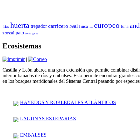
europeo
huerta
and
real
carricero
trepador
finca
luna
frías
mito
pato
zorzal
focha
grulla
Ecosistemas
|
Castilla y León abarca una gran extensión que permite combinar distint
interior bañadas de ríos y embalses. Esto permite encontrar grandes c
en los bosques meridionales del Sistema Central pasando por especies
HAYEDOS Y ROBLEDALES ATLÁNTICOS
LAGUNAS ESTEPARIAS
EMBALSES