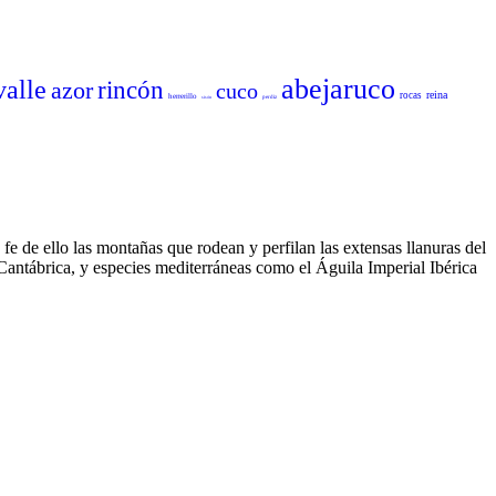
abejaruco
valle
azor
rincón
cuco
reina
rocas
herrerillo
sisón
perdiz
fe de ello las montañas que rodean y perfilan las extensas llanuras del
 Cantábrica, y especies mediterráneas como el Águila Imperial Ibérica