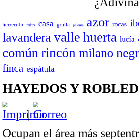
¿Adivina
azor
ib
casa
rocas
herrerillo
grulla
mito
paloma
valle
huerta
lavandera
lucía
rincón
común
neg
milano
finca
espátula
HAYEDOS Y ROBLED
|
Ocupan el área más septentr