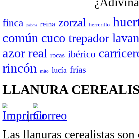
¿Adivina
huer
zorzal
finca
reina
herrerillo
paloma
común
cuco
trepador
lava
azor
real
carricer
ibérico
rocas
rincón
frías
lucía
mito
LLANURA CEREALI
|
Las llanuras cerealistas son 