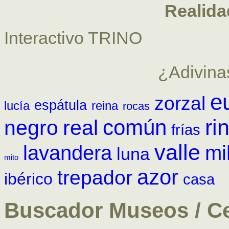
Realid
Interactivo TRINO
¿Adivina
e
zorzal
espátula
lucía
reina
rocas
ri
común
negro
real
frías
valle
lavandera
mi
luna
mito
azor
trepador
ibérico
casa
Buscador Museos / Ce