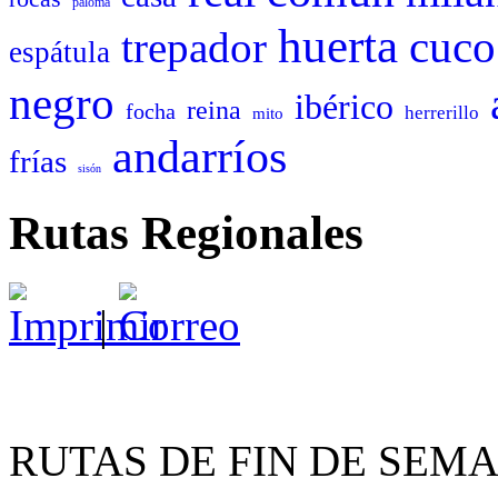
paloma
huerta
cuco
trepador
espátula
negro
ibérico
reina
focha
herrerillo
mito
andarríos
frías
sisón
Rutas Regionales
|
RUTAS DE FIN DE SEM