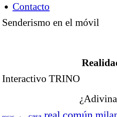
Contacto
Senderismo en el móvil
Realid
Interactivo TRINO
¿Adivina
común
real
mila
casa
rocas