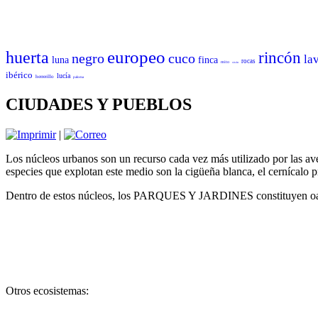
europeo
huerta
rincón
negro
cuco
la
luna
finca
rocas
mito
sisón
ibérico
lucía
herrerillo
paloma
CIUDADES Y PUEBLOS
|
Los núcleos urbanos son un recurso cada vez más utilizado por las ave
especies que explotan este medio son la cigüeña blanca, el cernícalo 
Dentro de estos núcleos, los PARQUES Y JARDINES constituyen oasis 
Otros ecosistemas: