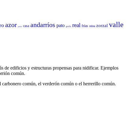
valle
azor
andarríos
real
ro
pato
zorzal
casa
frías
reina
grulla
perdiz
 de edificios y estructuras propensas para nidificar. Ejemplos
gorrión común.
 carbonero común, el verderón común o el herrerillo común.