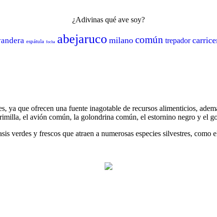
¿Adivinas qué ave soy?
abejaruco
común
milano
carrice
vandera
trepador
espátula
focha
s, ya que ofrecen una fuente inagotable de recursos alimenticios, además
primilla, el avión común, la golondrina común, el estornino negro y el 
verdes y frescos que atraen a numerosas especies silvestres, como el