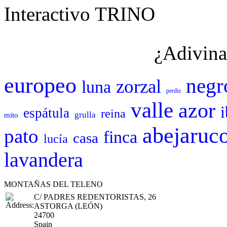
Interactivo TRINO
¿Adivina
europeo
negr
zorzal
luna
perdiz
valle
azor
i
espátula
reina
grulla
mito
abejaruc
pato
finca
casa
lucía
lavandera
MONTAÑAS DEL TELENO
C/ PADRES REDENTORISTAS, 26
ASTORGA (LEÓN)
24700
Spain