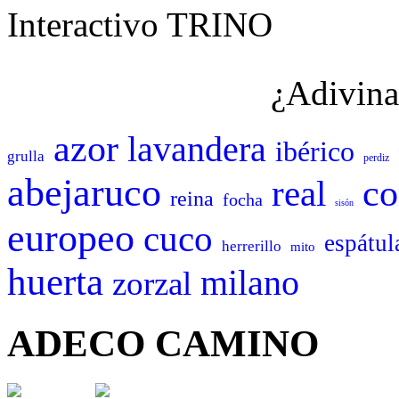
Interactivo TRINO
¿Adivina
azor
lavandera
ibérico
grulla
perdiz
abejaruco
c
real
reina
focha
sisón
europeo
cuco
espátul
herrerillo
mito
huerta
milano
zorzal
ADECO CAMINO