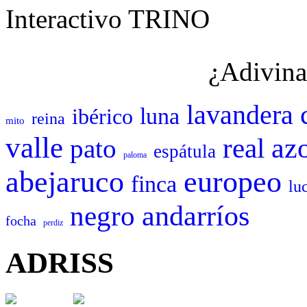
Interactivo TRINO
¿Adivina
lavandera
luna
ibérico
reina
mito
valle
az
real
pato
espátula
paloma
abejaruco
europeo
finca
lu
negro
andarríos
focha
perdiz
ADRISS