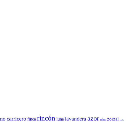
rincón
azor
ano
carricero
lavandera
zorzal
finca
luna
reina
perdiz