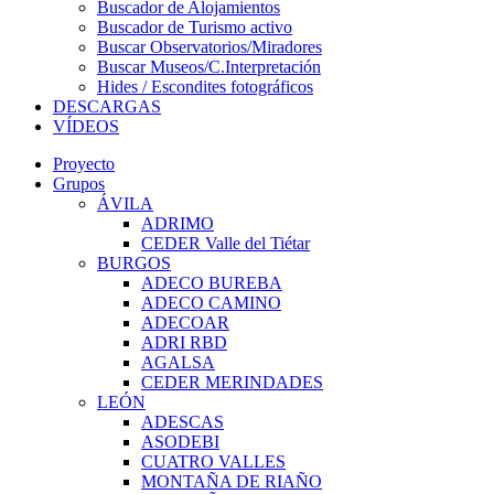
Buscador de Alojamientos
Buscador de Turismo activo
Buscar Observatorios/Miradores
Buscar Museos/C.Interpretación
Hides / Escondites fotográficos
DESCARGAS
VÍDEOS
Proyecto
Grupos
ÁVILA
ADRIMO
CEDER Valle del Tiétar
BURGOS
ADECO BUREBA
ADECO CAMINO
ADECOAR
ADRI RBD
AGALSA
CEDER MERINDADES
LEÓN
ADESCAS
ASODEBI
CUATRO VALLES
MONTAÑA DE RIAÑO