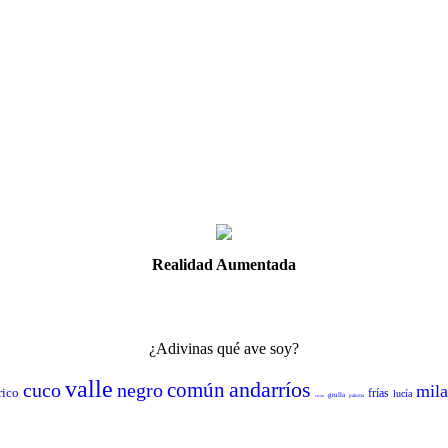
Realidad Aumentada
¿Adivinas qué ave soy?
valle
andarríos
común
cuco
negro
mil
rico
frías
lucía
grulla
sisón
paloma