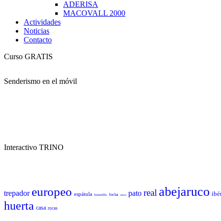
ADERISA
MACOVALL 2000
Actividades
Noticias
Contacto
Curso GRATIS
Senderismo en el móvil
Interactivo TRINO
abejaruco
europeo
real
trepador
pato
ibé
espátula
focha
herrerillo
mito
huerta
casa
rocas