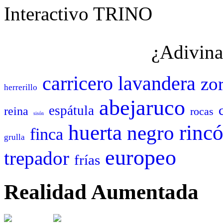
Interactivo TRINO
¿Adivina
carricero
lavandera
zor
herrerillo
abejaruco
espátula
reina
rocas
sisón
huerta
rinc
negro
finca
grulla
europeo
trepador
frías
Realidad Aumentada