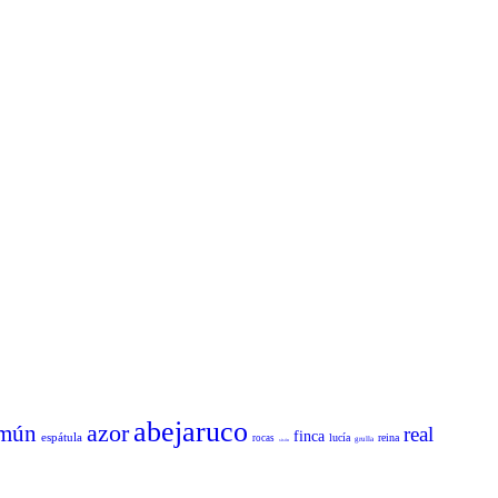
abejaruco
azor
mún
real
finca
espátula
lucía
reina
rocas
grulla
sisón