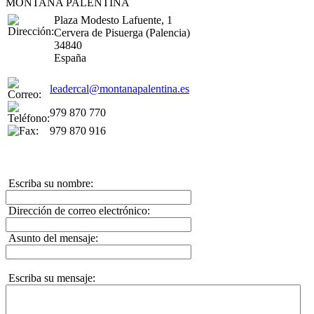
MONTAÑA PALENTINA
Plaza Modesto Lafuente, 1
Cervera de Pisuerga (Palencia)
34840
España
leadercal@montanapalentina.es
979 870 770
979 870 916
Escriba su nombre:
Dirección de correo electrónico:
Asunto del mensaje:
Escriba su mensaje: