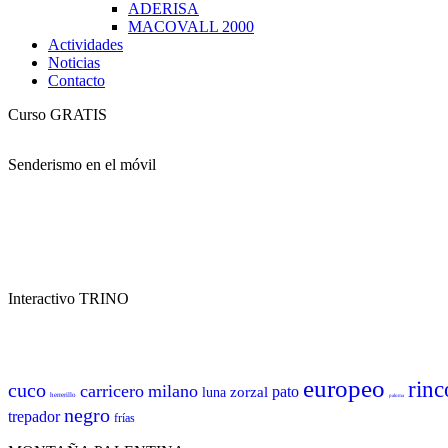
ADERISA
MACOVALL 2000
Actividades
Noticias
Contacto
Curso GRATIS
Senderismo en el móvil
Interactivo TRINO
europeo
rinc
cuco
carricero
milano
pato
zorzal
luna
herrerillo
paloma
negro
trepador
frías