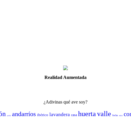
Realidad Aumentada
¿Adivinas qué ave soy?
huerta
valle
ón
andarríos
co
lavandera
ibérico
casa
focha
mito
perdiz