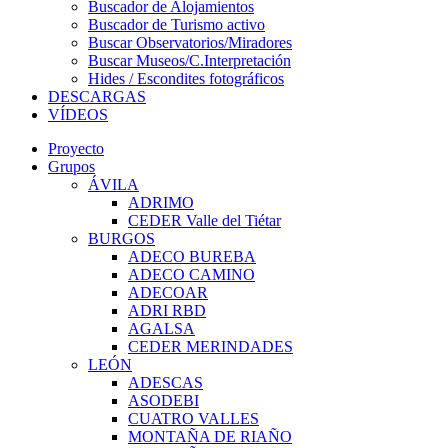
Buscador de Alojamientos
Buscador de Turismo activo
Buscar Observatorios/Miradores
Buscar Museos/C.Interpretación
Hides / Escondites fotográficos
DESCARGAS
VÍDEOS
Proyecto
Grupos
ÁVILA
ADRIMO
CEDER Valle del Tiétar
BURGOS
ADECO BUREBA
ADECO CAMINO
ADECOAR
ADRI RBD
AGALSA
CEDER MERINDADES
LEÓN
ADESCAS
ASODEBI
CUATRO VALLES
MONTAÑA DE RIAÑO