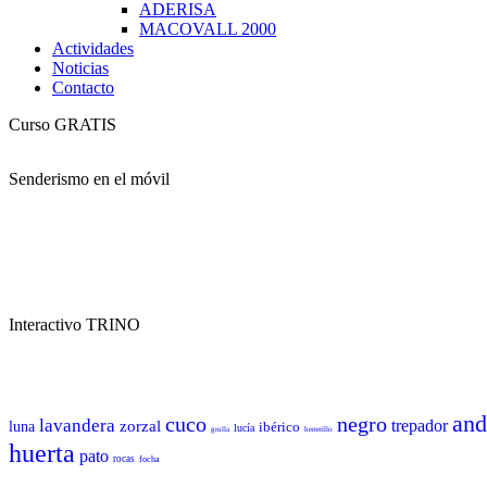
ADERISA
MACOVALL 2000
Actividades
Noticias
Contacto
Curso GRATIS
Senderismo en el móvil
Interactivo TRINO
and
cuco
negro
lavandera
trepador
zorzal
luna
ibérico
lucía
grulla
herrerillo
huerta
pato
rocas
focha