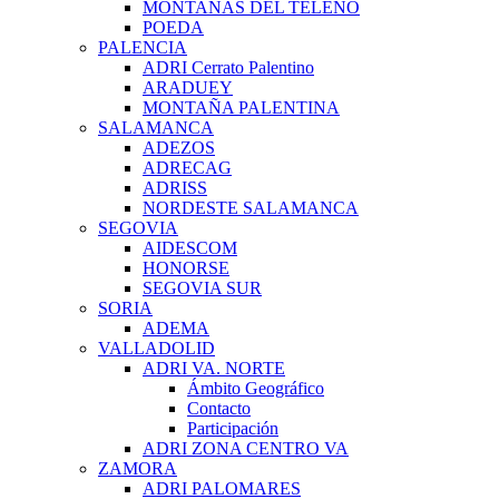
MONTAÑAS DEL TELENO
POEDA
PALENCIA
ADRI Cerrato Palentino
ARADUEY
MONTAÑA PALENTINA
SALAMANCA
ADEZOS
ADRECAG
ADRISS
NORDESTE SALAMANCA
SEGOVIA
AIDESCOM
HONORSE
SEGOVIA SUR
SORIA
ADEMA
VALLADOLID
ADRI VA. NORTE
Ámbito Geográfico
Contacto
Participación
ADRI ZONA CENTRO VA
ZAMORA
ADRI PALOMARES