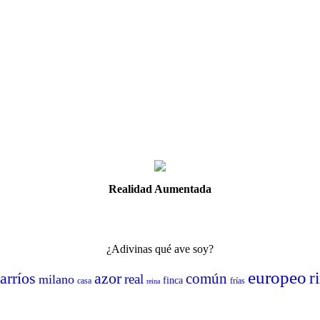
Realidad Aumentada
¿Adivinas qué ave soy?
europeo
arríos
azor
r
común
real
milano
finca
casa
frías
reina