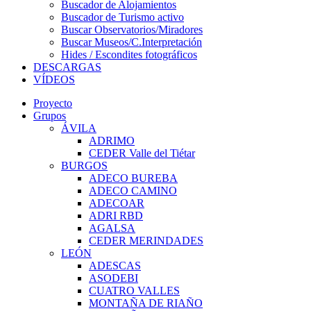
Buscador de Alojamientos
Buscador de Turismo activo
Buscar Observatorios/Miradores
Buscar Museos/C.Interpretación
Hides / Escondites fotográficos
DESCARGAS
VÍDEOS
Proyecto
Grupos
ÁVILA
ADRIMO
CEDER Valle del Tiétar
BURGOS
ADECO BUREBA
ADECO CAMINO
ADECOAR
ADRI RBD
AGALSA
CEDER MERINDADES
LEÓN
ADESCAS
ASODEBI
CUATRO VALLES
MONTAÑA DE RIAÑO