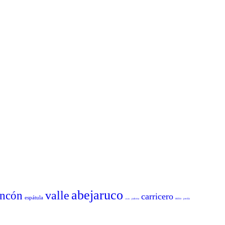
abejaruco
valle
incón
carricero
espátula
mito
sisón
paloma
perdiz